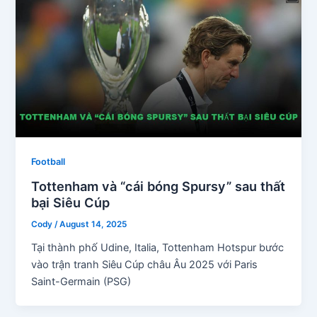
Football
Tottenham và “cái bóng Spursy” sau thất
bại Siêu Cúp
Cody
/
August 14, 2025
Tại thành phố Udine, Italia, Tottenham Hotspur bước
vào trận tranh Siêu Cúp châu Âu 2025 với Paris
Saint-Germain (PSG)