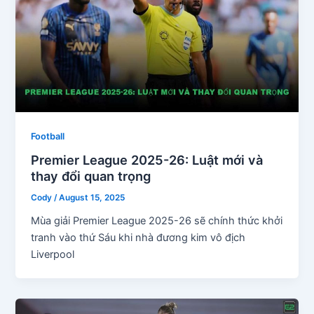
Football
Premier League 2025-26: Luật mới và
thay đổi quan trọng
Cody
/
August 15, 2025
Mùa giải Premier League 2025-26 sẽ chính thức khởi
tranh vào thứ Sáu khi nhà đương kim vô địch
Liverpool