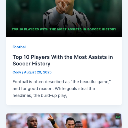
Football
Top 10 Players With the Most Assists in
Soccer History
Cody
/
August 20, 2025
Football is often described as “the beautiful game,”
and for good reason. While goals steal the
headlines, the build-up play,