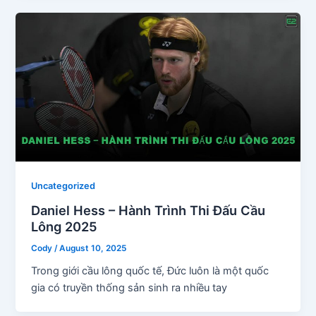
Uncategorized
Daniel Hess – Hành Trình Thi Đấu Cầu
Lông 2025
Cody
/
August 10, 2025
Trong giới cầu lông quốc tế, Đức luôn là một quốc
gia có truyền thống sản sinh ra nhiều tay