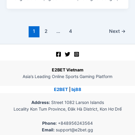
1
2
…
4
Next
→
E2BET Vietnam
Asia’s Leading Online Sports Gaming Platform
E2BET
|
bj88
Address:
Street 1082 Larson Islands
Locality Kon Tum Province, Đăk Hà District, Kon Hơ Drế
Phone:
+848956243564
Email:
support@e2bet.gg