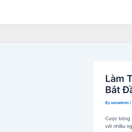
Skip
to
content
Làm T
Bắt Đ
By
seoadmin
/
Cược bóng đ
với nhiều n