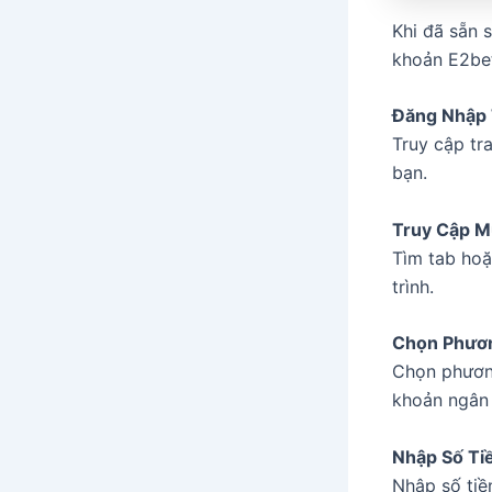
Khi đã sẵn 
khoản E2be
Đăng Nhập 
Truy cập tr
bạn.
Truy Cập M
Tìm tab hoặ
trình.
Chọn Phươ
Chọn phươn
khoản ngân 
Nhập Số Ti
Nhập số tiề