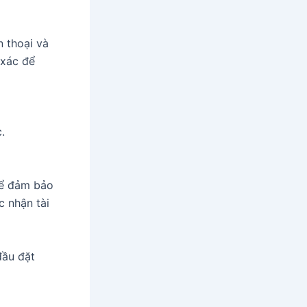
n thoại và
 xác để
.
để đảm bảo
c nhận tài
đầu đặt