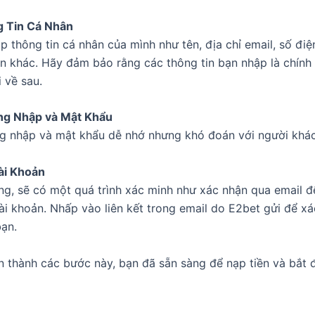
 Tin Cá Nhân
p thông tin cá nhân của mình như tên, địa chỉ email, số điệ
in khác. Hãy đảm bảo rằng các thông tin bạn nhập là chính
i về sau.
ng Nhập và Mật Khẩu
g nhập và mật khẩu dễ nhớ nhưng khó đoán với người khác
ài Khoản
g, sẽ có một quá trình xác minh như xác nhận qua email 
tài khoản. Nhấp vào liên kết trong email do E2bet gửi để xá
ạn.
n thành các bước này, bạn đã sẵn sàng để nạp tiền và bắt 