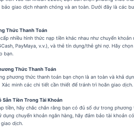
bảo giao dịch nhanh chóng và an toàn. Dưới đây là các b
ng Thức Thanh Toán
cấp nhiều hình thức nạp tiền khác nhau như chuyển khoản 
(GCash, PayMaya, v.v.), và thẻ tín dụng/thẻ ghi nợ. Hãy chọ
o bạn.
hương Thức Thanh Toán
g phương thức thanh toán bạn chọn là an toàn và khả dụn
 Xác minh các chi tiết cần thiết để tránh trì hoãn giao dịch.
 Sẵn Tiền Trong Tài Khoản
ạp tiền, hãy chắc chắn rằng bạn có đủ số dư trong phương 
ử dụng chuyển khoản ngân hàng, hãy đảm bảo tài khoản có
 giao dịch.