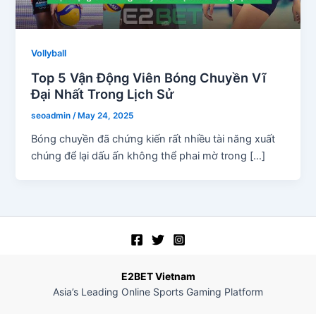
Vollyball
Top 5 Vận Động Viên Bóng Chuyền Vĩ
Đại Nhất Trong Lịch Sử
seoadmin
/
May 24, 2025
Bóng chuyền đã chứng kiến rất nhiều tài năng xuất
chúng để lại dấu ấn không thể phai mờ trong […]
E2BET Vietnam
Asia’s Leading Online Sports Gaming Platform